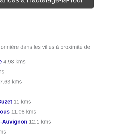
cances à Hautefage-la-Tour
onnière dans les villes à proximité de
e
4.98 kms
ms
7.63 kms
Buzet
11 kms
sous
11.08 kms
r-Auvignon
12.1 kms
kms