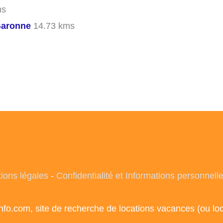
ms
Garonne
14.73 kms
ions légales
-
Confidentialité et Informations personnell
info.com, site de recherche de locations vacances (ou l