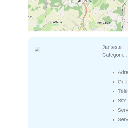
Janteste
Catégorie 
Adr
Quar
Tél
Site
Serv
Serv