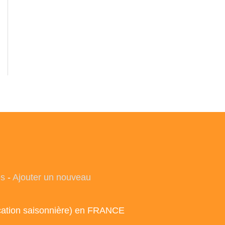
es
-
Ajouter un nouveau
ocation saisonnière) en FRANCE