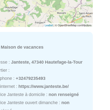
Leaflet
| © OpenStreetMap contributors
:
Maison de vacances
esse :
Janteste, 47340 Hautefage-la-Tour
tier :
éphone :
+32479235493
 internet :
https://www.janteste.be/
ice Janteste à domicile :
non renseigné
ice Janteste ouvert dimanche :
non