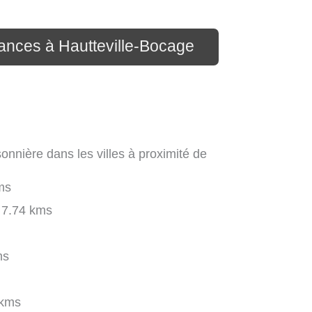
cances à Hautteville-Bocage
onnière dans les villes à proximité de
ms
7.74 kms
ms
 kms