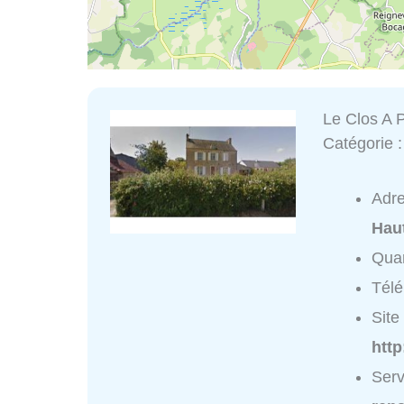
Le Clos A
Catégorie 
Adr
Hau
Quar
Tél
Site 
htt
Serv