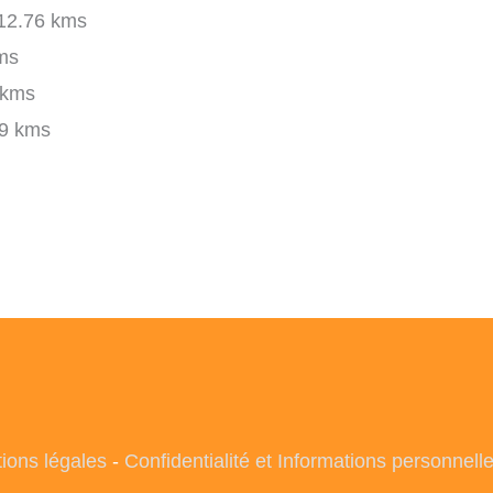
12.76 kms
ms
 kms
9 kms
ions légales
-
Confidentialité et Informations personnell