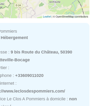
Leaflet
| © OpenStreetMap contributors
 Pommiers
:
Hébergement
esse :
9 bis Route du Château, 50390
tteville-Bocage
tier :
éphone :
+33609011020
internet :
p://www.leclosdespommiers.com/
ice Le Clos A Pommiers à domicile :
non