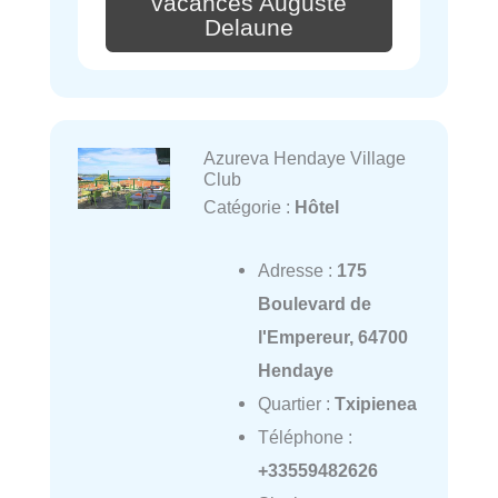
vacances Auguste
Delaune
Azureva Hendaye Village
Club
Catégorie :
Hôtel
Adresse :
175
Boulevard de
l'Empereur, 64700
Hendaye
Quartier :
Txipienea
Téléphone :
+33559482626