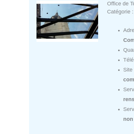
Office de 
Catégorie 
Adr
Com
Quar
Tél
Site
comb
Serv
ren
Serv
non