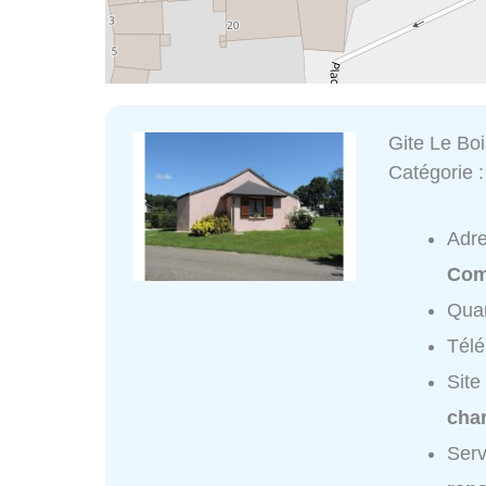
Gite Le Boi
Catégorie 
Adr
Com
Quar
Tél
Site
cha
Serv