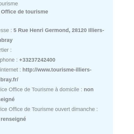
Tourisme
:
Office de tourisme
esse :
5 Rue Henri Germond, 28120 Illiers-
bray
tier :
éphone :
+33237242400
 internet :
http://www.tourisme-illiers-
ray.fr/
ice Office de Tourisme à domicile :
non
seigné
ice Office de Tourisme ouvert dimanche :
 renseigné