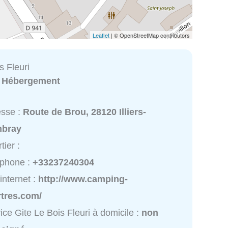
Leaflet
| © OpenStreetMap contributors
s Fleuri
:
Hébergement
esse :
Route de Brou, 28120 Illiers-
bray
tier :
éphone :
+33237240304
 internet :
http://www.camping-
rtres.com/
ice Gite Le Bois Fleuri à domicile :
non