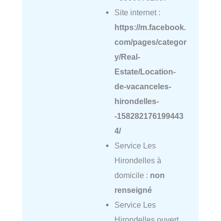
Site internet :
https://m.facebook.
com/pages/categor
y/Real-
Estate/Location-
de-vacanceles-
hirondelles-
-158282176199443
4/
Service Les
Hirondelles à
domicile :
non
renseigné
Service Les
Hirondelles ouvert