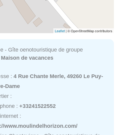
Leaflet
| © OpenStreetMap contributors
e - Gîte oenotouristique de groupe
:
Maison de vacances
esse :
4 Rue Chante Merle, 49260 Le Puy-
re-Dame
tier :
éphone :
+33241522552
internet :
p://www.moulindelhorizon.com/