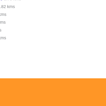
.82 kms
kms
kms
s
kms