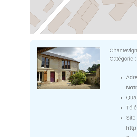
Chantevign
Catégorie 
Adr
Not
Quar
Tél
Site 
htt