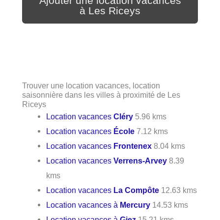
Ajouter une location vacances
à Les Riceys
Trouver une location vacances, location
saisonnière dans les villes à proximité de Les
Riceys
Location vacances
Cléry
5.96 kms
Location vacances
École
7.12 kms
Location vacances
Frontenex
8.04 kms
Location vacances
Verrens-Arvey
8.39
kms
Location vacances
La Compôte
12.63 kms
Location vacances à
Mercury
14.53 kms
Location vacances à
Giez
15.21 kms