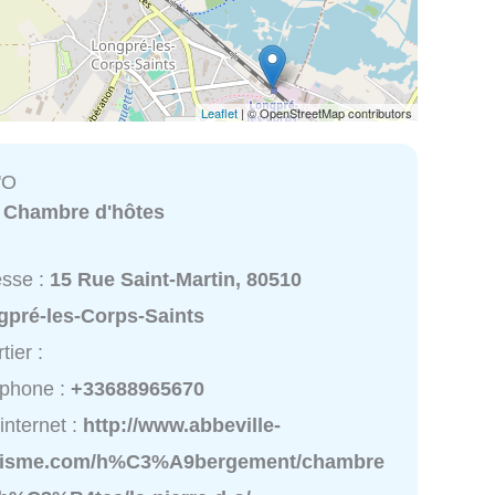
Leaflet
| © OpenStreetMap contributors
'O
:
Chambre d'hôtes
esse :
15 Rue Saint-Martin, 80510
gpré-les-Corps-Saints
tier :
éphone :
+33688965670
 internet :
http://www.abbeville-
risme.com/h%C3%A9bergement/chambre