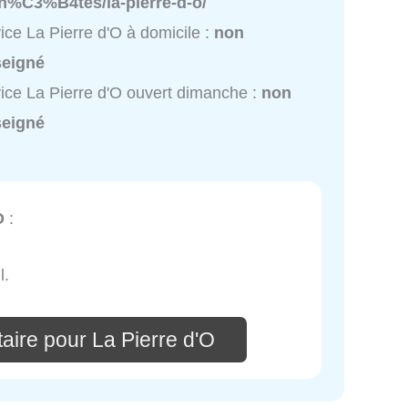
-h%C3%B4tes/la-pierre-d-o/
ice La Pierre d'O à domicile :
non
seigné
ice La Pierre d'O ouvert dimanche :
non
seigné
O
:
l.
aire pour La Pierre d'O