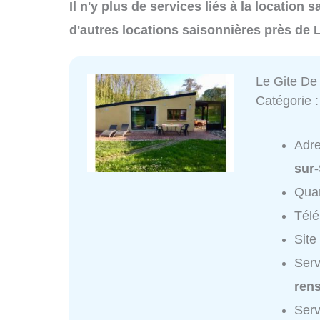
Il n'y plus de services liés à la location
d'autres locations saisonnières près de
Le Gite De
Catégorie 
Adr
sur
Quar
Tél
Site
Serv
ren
Serv