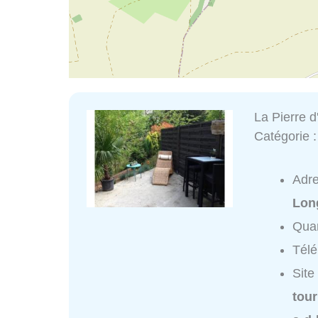
La Pierre d
Catégorie 
Adr
Lon
Quar
Tél
Site
tou