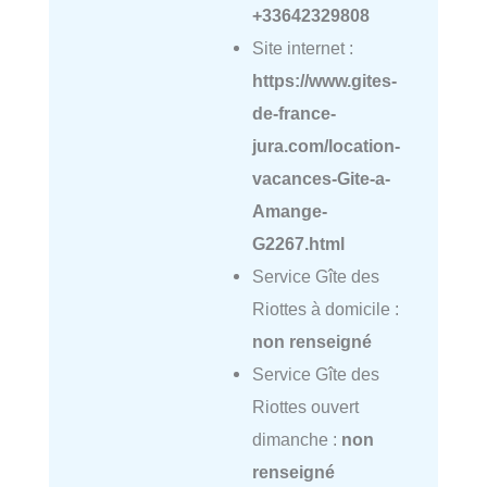
+33642329808
Site internet :
https://www.gites-
de-france-
jura.com/location-
vacances-Gite-a-
Amange-
G2267.html
Service Gîte des
Riottes à domicile :
non renseigné
Service Gîte des
Riottes ouvert
dimanche :
non
renseigné