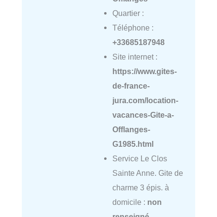
Quartier :
Téléphone :
+33685187948
Site internet :
https://www.gites-
de-france-
jura.com/location-
vacances-Gite-a-
Offlanges-
G1985.html
Service Le Clos
Sainte Anne. Gite de
charme 3 épis. à
domicile :
non
renseigné