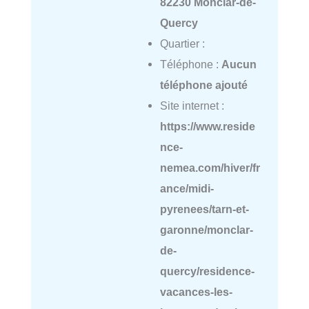
82230 Monclar-de-
Quercy
Quartier :
Téléphone :
Aucun
téléphone ajouté
Site internet :
https://www.reside
nce-
nemea.com/hiver/fr
ance/midi-
pyrenees/tarn-et-
garonne/monclar-
de-
quercy/residence-
vacances-les-