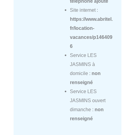
téléphone ajouté
Site internet :
https://www.abritel.
fr/location-
vacances/p146409
6
Service LES
JASMINS à
domicile :
non
renseigné
Service LES
JASMINS ouvert
dimanche :
non
renseigné