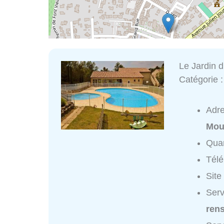
Le Jardin d
Catégorie 
Adr
Mou
Quar
Tél
Site
Serv
ren