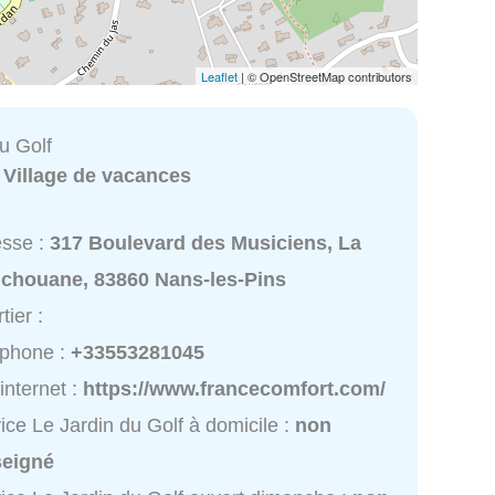
Leaflet
| © OpenStreetMap contributors
u Golf
:
Village de vacances
esse :
317 Boulevard des Musiciens, La
chouane, 83860 Nans-les-Pins
tier :
éphone :
+33553281045
 internet :
https://www.francecomfort.com/
ice Le Jardin du Golf à domicile :
non
seigné