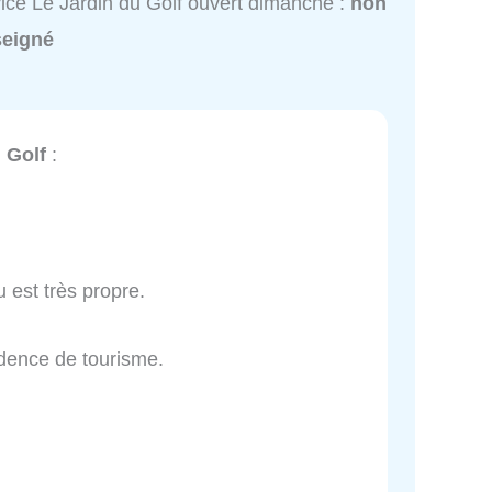
ice Le Jardin du Golf ouvert dimanche :
non
seigné
 Golf
:
 est très propre.
idence de tourisme.