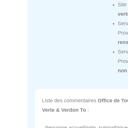
Site
vert
Serv
Prov
ren
Serv
Prov
non
Liste des commentaires
Office de To
Verte & Verdon To
:
- Personne accueillante, sympathique