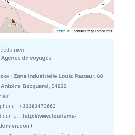
Leaflet
| © OpenStreetMap contributors
Néodomien
:
Agence de voyages
esse :
Zone Industrielle Louis Pasteur, 60
 Antoine Becquerel, 54230
tier :
éphone :
+33383473663
 internet :
http://www.tourisme-
domien.com/