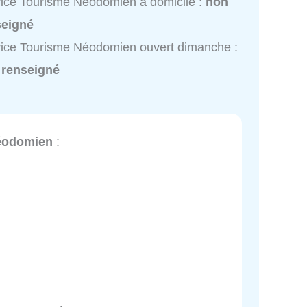
ice Tourisme Néodomien à domicile :
non
seigné
ice Tourisme Néodomien ouvert dimanche :
 renseigné
éodomien
: