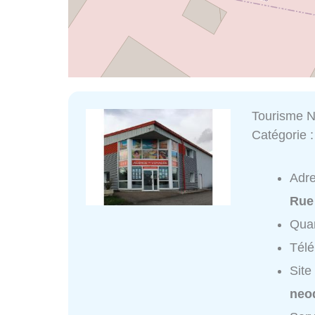
Tourisme 
Catégorie 
Adr
Rue
Quar
Tél
Site
neo