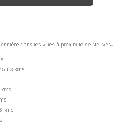
sonnière dans les villes à proximité de Neuves-
ms
y
5.63 kms
 kms
kms
3 kms
s