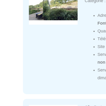
Catégorie 
Adr
Fon
Quar
Tél
Site
Serv
non
Serv
dim