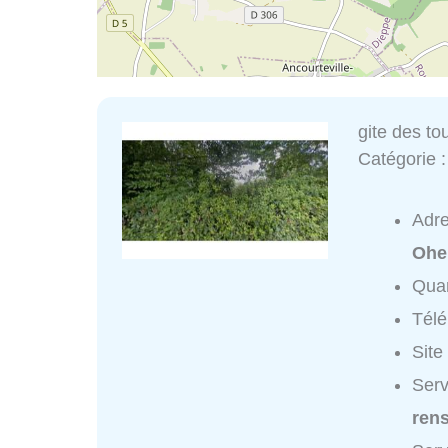
gite des to
Catégorie 
Adr
Oher
Quar
Tél
Site
Serv
ren