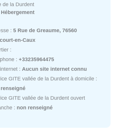
e de la Durdent
:
Hébergement
esse :
5 Rue de Greaume, 76560
icourt-en-Caux
tier :
éphone :
+33235964475
 internet :
Aucun site internet connu
ice GITE vallée de la Durdent à domicile :
 renseigné
ice GITE vallée de la Durdent ouvert
anche :
non renseigné