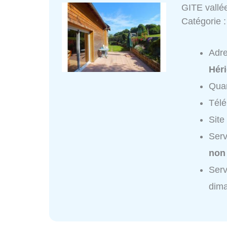
GITE vallé
Catégorie 
Adr
Hér
Quar
Tél
Site
Serv
non
Serv
dim