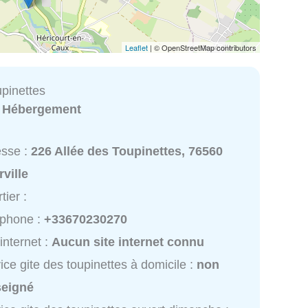
Leaflet
| © OpenStreetMap contributors
upinettes
:
Hébergement
esse :
226 Allée des Toupinettes, 76560
ville
tier :
éphone :
+33670230270
 internet :
Aucun site internet connu
ice gite des toupinettes à domicile :
non
seigné