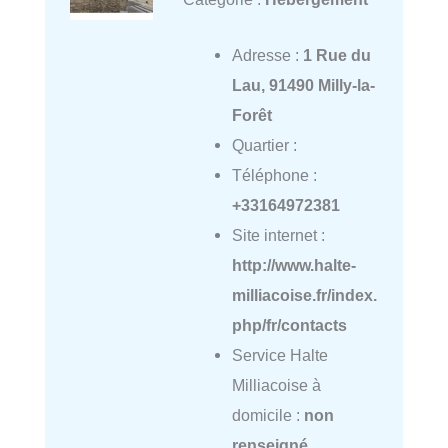
Adresse :
1 Rue du
Lau, 91490 Milly-la-
Forêt
Quartier :
Téléphone :
+33164972381
Site internet :
http://www.halte-
milliacoise.fr/index.
php/fr/contacts
Service Halte
Milliacoise à
domicile :
non
renseigné