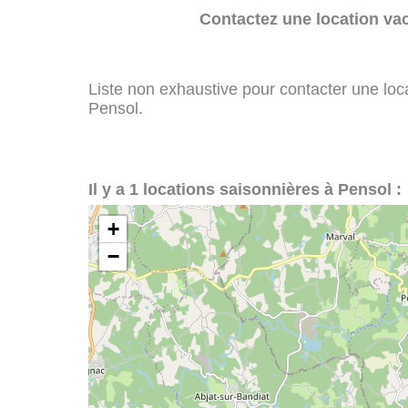
Contactez une location va
Liste non exhaustive pour contacter une loca
Pensol.
Il y a 1 locations saisonnières à Pensol :
+
−