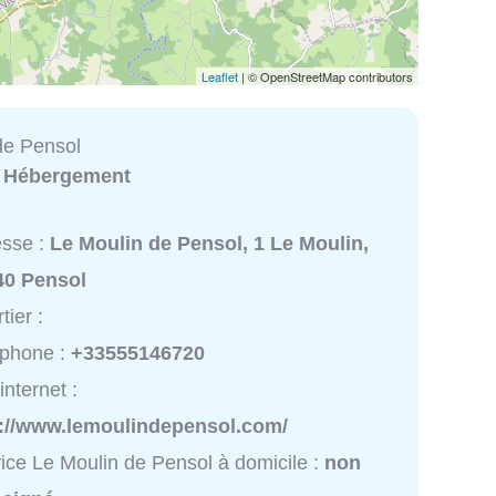
Leaflet
| © OpenStreetMap contributors
de Pensol
:
Hébergement
esse :
Le Moulin de Pensol, 1 Le Moulin,
40 Pensol
tier :
éphone :
+33555146720
internet :
p://www.lemoulindepensol.com/
ice Le Moulin de Pensol à domicile :
non