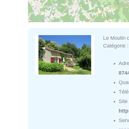
Le Moulin 
Catégorie 
Adr
874
Quar
Tél
Site 
htt
Serv