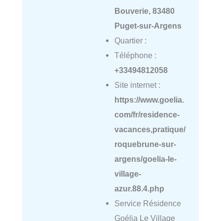
Bouverie, 83480
Puget-sur-Argens
Quartier :
Téléphone :
+33494812058
Site internet :
https://www.goelia.
com/fr/residence-
vacances,pratique/
roquebrune-sur-
argens/goelia-le-
village-
azur.88.4.php
Service Résidence
Goélia Le Village