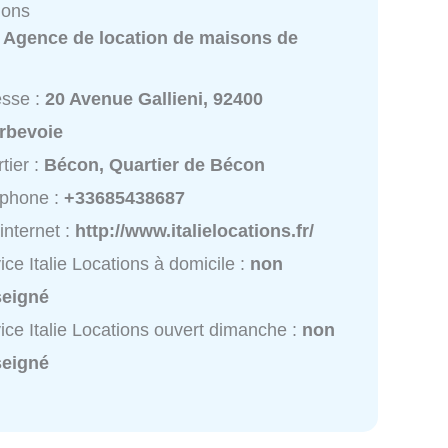
tions
:
Agence de location de maisons de
esse :
20 Avenue Gallieni, 92400
rbevoie
tier :
Bécon, Quartier de Bécon
éphone :
+33685438687
 internet :
http://www.italielocations.fr/
ice Italie Locations à domicile :
non
seigné
ice Italie Locations ouvert dimanche :
non
seigné