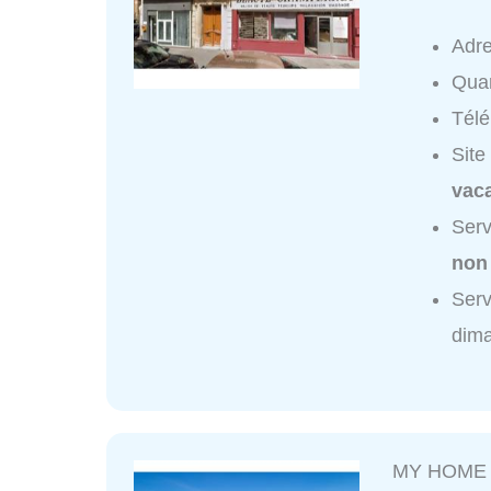
Adr
Quar
Tél
Site
vaca
Serv
non
Serv
dim
MY HOME 