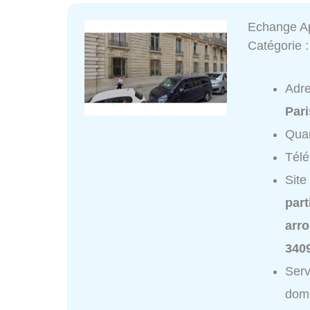
Echange Ap
Catégorie 
Adr
Pari
Quar
Tél
Site
part
arr
340
Serv
domi