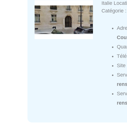
Italie Loca
Catégorie 
Adr
Cou
Quar
Tél
Site
Serv
ren
Serv
ren