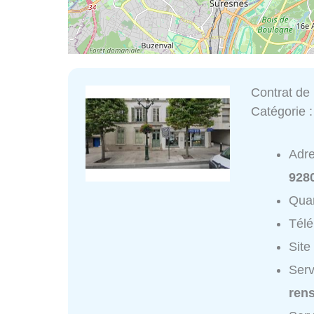
Contrat de 
Catégorie 
Adr
928
Quar
Tél
Site
Serv
ren