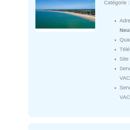
Catégorie 
Adr
Neui
Quar
Tél
Site
Ser
VAC
Ser
VAC