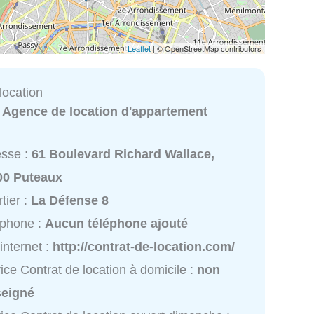
Leaflet
| © OpenStreetMap contributors
location
:
Agence de location d'appartement
esse :
61 Boulevard Richard Wallace,
00 Puteaux
tier :
La Défense 8
éphone :
Aucun téléphone ajouté
 internet :
http://contrat-de-location.com/
ice Contrat de location à domicile :
non
seigné