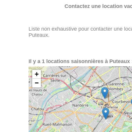
Contactez une location va
Liste non exhaustive pour contacter une loca
Puteaux.
Il y a 1 locations saisonnières à Puteaux 
+
−