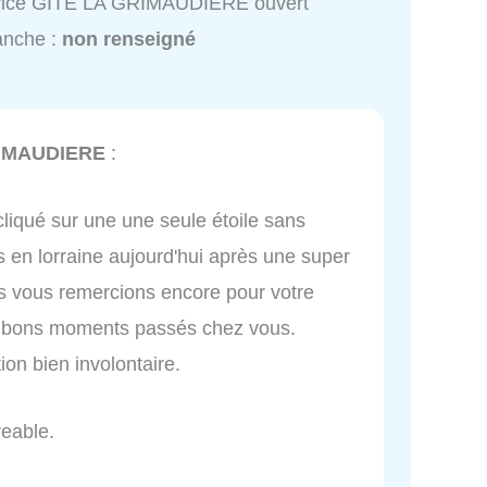
vice GITE LA GRIMAUDIERE ouvert
anche :
non renseigné
RIMAUDIERE
:
 cliqué sur une une seule étoile sans
 en lorraine aujourd'hui après une super
s vous remercions encore pour votre
les bons moments passés chez vous.
on bien involontaire.
reable.