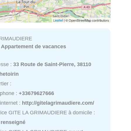
Leaflet
| © OpenStreetMap contributors
GRIMAUDIERE
:
Appartement de vacances
esse :
33 Route de Saint-Pierre, 38110
hetoirin
tier :
éphone :
+33679627666
 internet :
http://gitelagrimaudiere.com/
vice GITE LA GRIMAUDIERE à domicile :
 renseigné