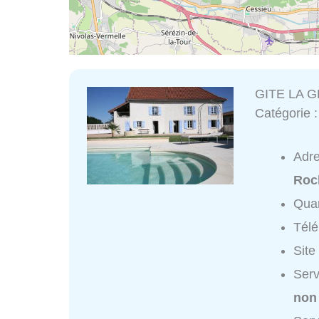
GITE LA 
Catégorie 
Adr
Roc
Quar
Tél
Site
Ser
non