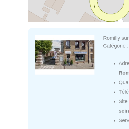
Romilly su
Catégorie 
Adr
Rom
Quar
Tél
Site
sein
Serv