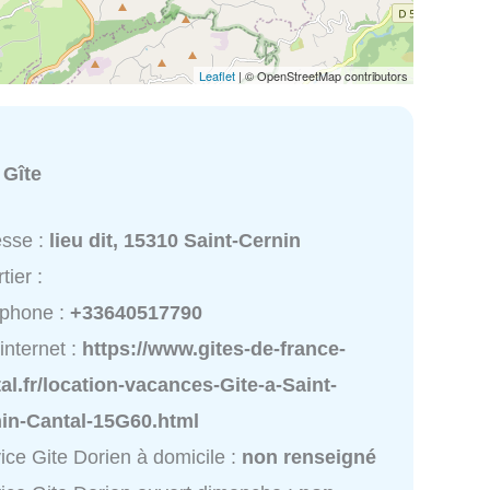
Leaflet
| © OpenStreetMap contributors
n
:
Gîte
esse :
lieu dit, 15310 Saint-Cernin
tier :
éphone :
+33640517790
 internet :
https://www.gites-de-france-
al.fr/location-vacances-Gite-a-Saint-
nin-Cantal-15G60.html
ice Gite Dorien à domicile :
non renseigné