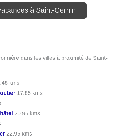
 vacances à Saint-Cernin
onnière dans les villes à proximité de Saint-
.48 kms
oûtier
17.85 kms
s
hâtel
20.96 kms
s
er
22.95 kms