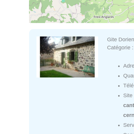
Gite Dorie
Catégorie 
Adr
Quar
Tél
Site
cant
cer
Serv