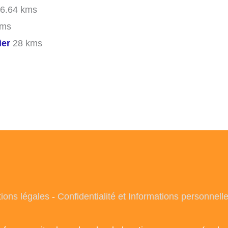
6.64 kms
kms
ier
28 kms
ions légales
-
Confidentialité et Informations personnell