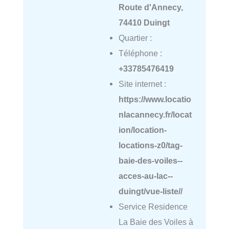
Route d'Annecy,
74410 Duingt
Quartier :
Téléphone :
+33785476419
Site internet :
https://www.locatio
nlacannecy.fr/locat
ion/location-
locations-z0/tag-
baie-des-voiles--
acces-au-lac--
duingt/vue-liste//
Service Residence
La Baie des Voiles à