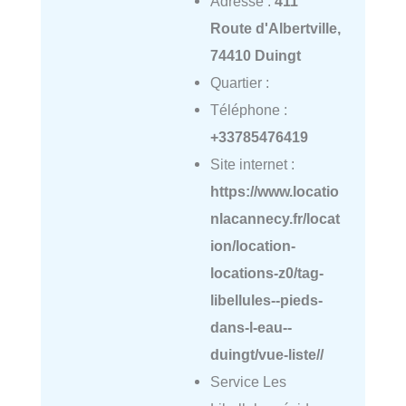
Adresse :
411
Route d'Albertville,
74410 Duingt
Quartier :
Téléphone :
+33785476419
Site internet :
https://www.locatio
nlacannecy.fr/locat
ion/location-
locations-z0/tag-
libellules--pieds-
dans-l-eau--
duingt/vue-liste//
Service Les