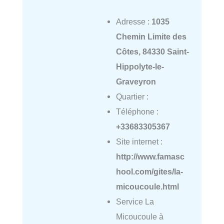
Adresse :
1035
Chemin Limite des
Côtes, 84330 Saint-
Hippolyte-le-
Graveyron
Quartier :
Téléphone :
+33683305367
Site internet :
http://www.famasc
hool.com/gites/la-
micoucoule.html
Service La
Micoucoule à