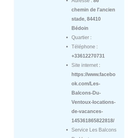
Adresse :
86
chemin de l'ancien
stade, 84410
Bédoin
Quartier :
Téléphone :
+33612270731
Site internet :
https://www.facebo
ok.com/Les-
Balcons-Du-
Ventoux-locations-
de-vacances-
145361865822818/
Service Les Balcons