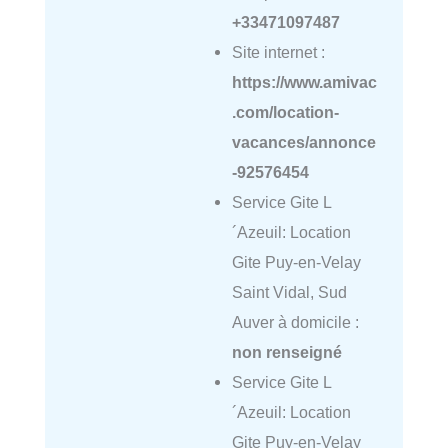
+33471097487
Site internet :
https://www.amivac
.com/location-
vacances/annonce
-92576454
Service Gite L
´Azeuil: Location
Gite Puy-en-Velay
Saint Vidal, Sud
Auver à domicile :
non renseigné
Service Gite L
´Azeuil: Location
Gite Puy-en-Velay