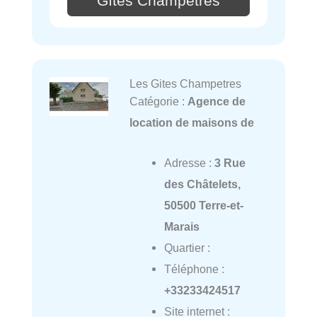
Gîtes Champêtres
Les Gites Champetres
Catégorie :
Agence de
location de maisons de
Adresse :
3 Rue
des Châtelets,
50500 Terre-et-
Marais
Quartier :
Téléphone :
+33233424517
Site internet :