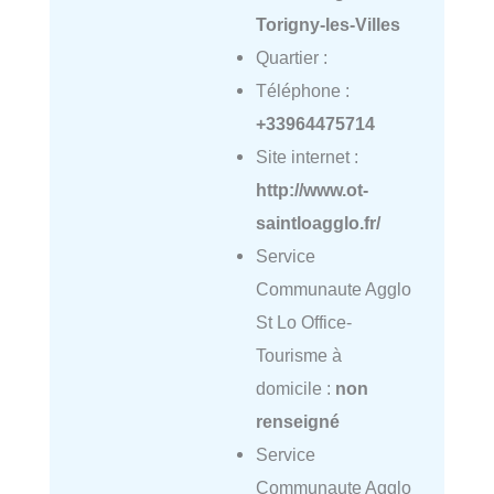
Torigny-les-Villes
Quartier :
Téléphone :
+33964475714
Site internet :
http://www.ot-
saintloagglo.fr/
Service
Communaute Agglo
St Lo Office-
Tourisme à
domicile :
non
renseigné
Service
Communaute Agglo