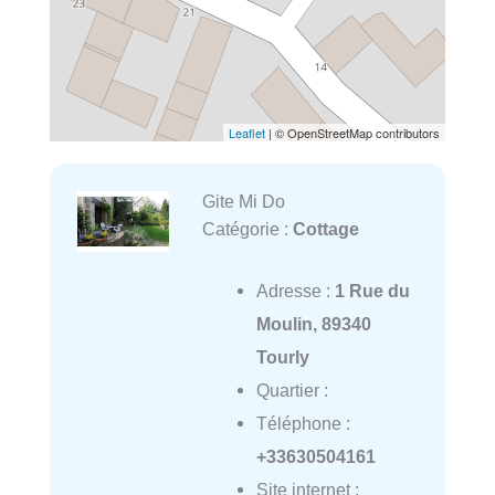
Leaflet
| © OpenStreetMap contributors
Gite Mi Do
Catégorie :
Cottage
Adresse :
1 Rue du
Moulin, 89340
Tourly
Quartier :
Téléphone :
+33630504161
Site internet :