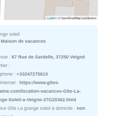
Leaflet
| © OpenStreetMap contributors
nge soleil
:
Maison de vacances
esse :
67 Rue de Sardelle, 37250 Veigné
tier :
éphone :
+33247275610
 internet :
https://www.gites-
raine.com/location-vacances-Gite-La-
nge-Soleil-a-Veigne-37G20362.html
ice Gîte La grange soleil à domicile :
non