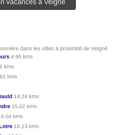
ion vacances à Veigné
onnière dans les villes à proximité de Veigné
ours
4.95 kms
6 kms
81 kms
Bauld
14.24 kms
ndre
15.02 kms
6.04 kms
Loire
16.13 kms