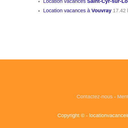
Location vacances
Saint-Cyr-sur-Lo
Location vacances à
Vouvray
17.42
Contactez-nous
-
Ment
Copyright © - locationvacance