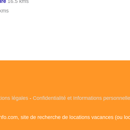
ire
16.5 kms
 kms
ions légales
-
Confidentialité et Informations personnell
info.com, site de recherche de locations vacances (ou l