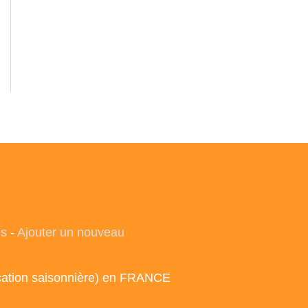
es
-
Ajouter un nouveau
ocation saisonnière) en FRANCE