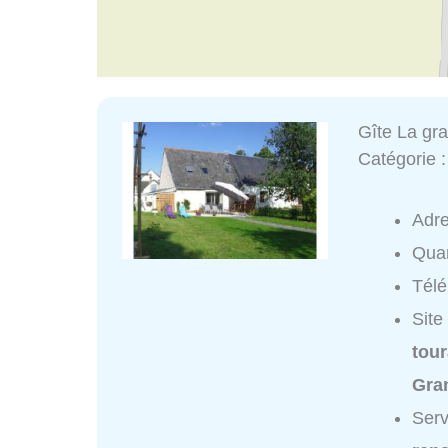
Gîte La gra
Catégorie 
Adr
Quar
Tél
Site
tou
Gra
Serv