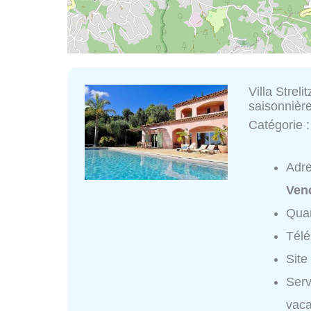
Villa Strel
saisonnièr
Catégorie 
Adr
Ven
Quar
Tél
Site
Serv
vaca