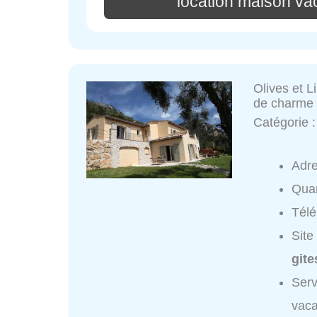
location maison va
Olives et L
de charme
Catégorie 
Adr
Quar
Tél
Site
gite
Serv
vaca