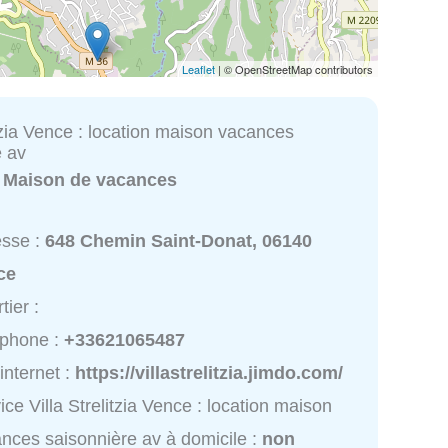
Leaflet
| © OpenStreetMap contributors
itzia Vence : location maison vacances
e av
:
Maison de vacances
esse :
648 Chemin Saint-Donat, 06140
ce
tier :
éphone :
+33621065487
 internet :
https://villastrelitzia.jimdo.com/
ice Villa Strelitzia Vence : location maison
nces saisonnière av à domicile :
non