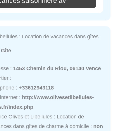
cances saisonnière av
ibellules : Location de vacances dans gîtes
:
Gîte
esse :
1453 Chemin du Riou, 06140 Vence
tier :
éphone :
+33612943118
 internet :
http://www.olivesetlibellules-
s.fr/index.php
ice Olives et Libellules : Location de
nces dans gîtes de charme à domicile :
non