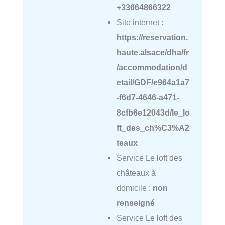
+33664866322
Site internet :
https://reservation.
haute.alsace/dha/fr
/accommodation/d
etail/GDF/e964a1a7
-f6d7-4646-a471-
8cfb6e12043d/le_lo
ft_des_ch%C3%A2
teaux
Service Le loft des
châteaux à
domicile :
non
renseigné
Service Le loft des