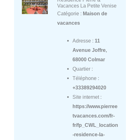
Vacances La Petite Venise
Catégorie :
Maison de
vacances
Adresse :
11
Avenue Joffre,
68000 Colmar
Quartier :
Téléphone :
+33389294020
Site internet :
https://www.pierree
tvacances.com/fr-
fr/fp_CWL_location
-residence-la-