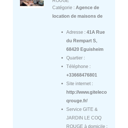
ROUGE
Catégorie :
Agence de
location de maisons de
Adresse :
41A Rue
du Rempart S,
68420 Eguisheim
Quartier :
Téléphone :
+33668476801
Site internet :
http://www.giteleco
qrouge.fr/
Service GITE &
JARDIN LE COQ
ROUGE à domicile :