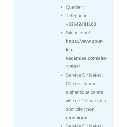
Quartier :
Téléphone :
+33642481163
Site internet :
https://www.pour-
les-
vacances.com/site-
12967/
Service D'r Nekel :
Gîte de charme
authentique centre
ville de Colmar en à
domicile :
non
renseigné
Service D'r Nekel :