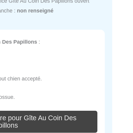
ice Gîte Au Coin Des Papillons ouvert
anche :
non renseigné
n Des Papillons
:
tout chien accepté.
bossue.
re pour Gîte Au Coin Des
illons