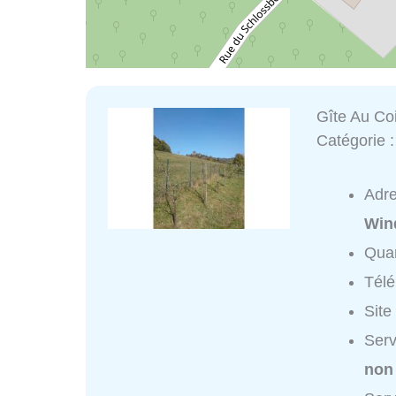
Gîte Au Co
Catégorie 
Adr
Win
Quar
Tél
Site
Serv
non