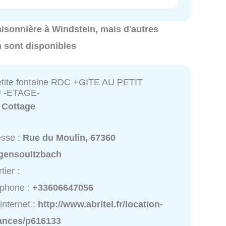
 saisonnière à Windstein, mais d'autres
n sont disponibles
petite fontaine RDC +GITE AU PETIT
 -ETAGE-
:
Cottage
esse :
Rue du Moulin, 67360
gensoultzbach
tier :
éphone :
+33606647056
 internet :
http://www.abritel.fr/location-
ances/p616133