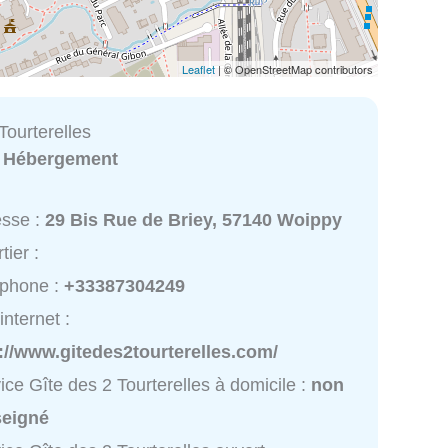
Leaflet
| © OpenStreetMap contributors
Tourterelles
:
Hébergement
esse :
29 Bis Rue de Briey, 57140 Woippy
tier :
éphone :
+33387304249
internet :
://www.gitedes2tourterelles.com/
ice Gîte des 2 Tourterelles à domicile :
non
seigné