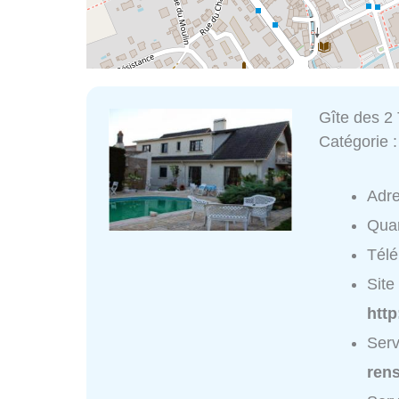
Gîte des 2 
Catégorie 
Adr
Quar
Tél
Site 
http
Serv
ren