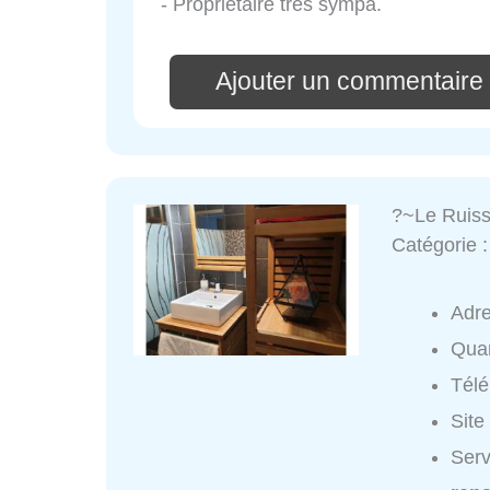
- Propriétaire très sympa.
Ajouter un commentaire 
?~Le Ruis
Catégorie 
Adr
Quar
Tél
Site
Serv