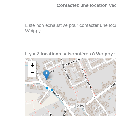
Contactez une location va
Liste non exhaustive pour contacter une loca
Woippy.
Il y a 2 locations saisonnières à Woippy :
+
−