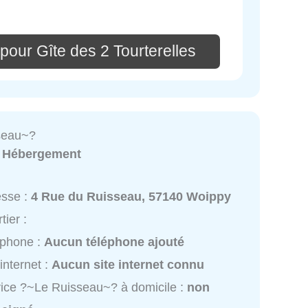
pour Gîte des 2 Tourterelles
seau~?
:
Hébergement
esse :
4 Rue du Ruisseau, 57140 Woippy
tier :
éphone :
Aucun téléphone ajouté
 internet :
Aucun site internet connu
ice ?~Le Ruisseau~? à domicile :
non