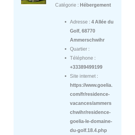
Catégorie :
Hébergement
Adresse :
4 Allée du
Golf, 68770
Ammerschwihr
Quartier :
Téléphone :
+33389499199
Site internet :
https://www.goelia.
com/fr/residence-
vacances/ammers
chwihr/residence-
goelia-le-domaine-
du-golf.18.4.php