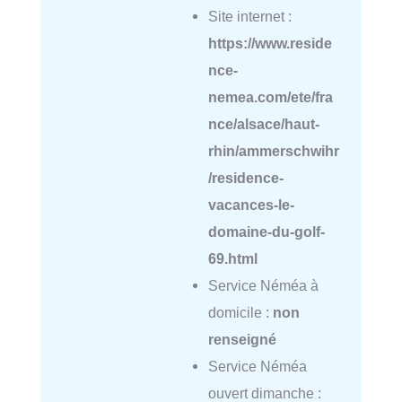
Site internet :
https://www.reside
nce-
nemea.com/ete/fra
nce/alsace/haut-
rhin/ammerschwihr
/residence-
vacances-le-
domaine-du-golf-
69.html
Service Néméa à
domicile :
non
renseigné
Service Néméa
ouvert dimanche :