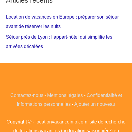
Articles récents
Location de vacances en Europe : préparer son séjour
avant de réserver les nuits
Séjour près de Lyon : l’appart-hôtel qui simplifie les
arrivées décalées
Contactez-nous
-
Mentions légales
-
Confidentialité et
Informations personnelles
-
Ajouter un nouveau
Copyright © - locationvacanceinfo.com, site de recherche
de locations vacances (ou location saisonnière) en