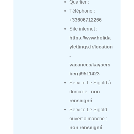
Quartier :
Téléphone :
+33606712266
Site internet :
https://www.holida
ylettings.fr/location
-
vacances/kaysers
berg/9511423
Service Le Sigold à
domicile :
non
renseigné
Service Le Sigold
ouvert dimanche :
non renseigné