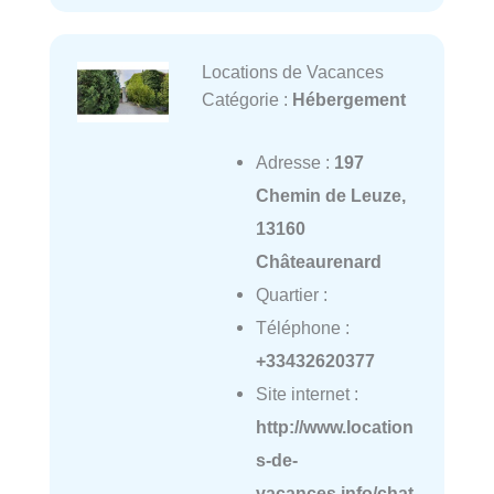
Locations de Vacances
Catégorie :
Hébergement
Adresse :
197
Chemin de Leuze,
13160
Châteaurenard
Quartier :
Téléphone :
+33432620377
Site internet :
http://www.location
s-de-
vacances.info/chat