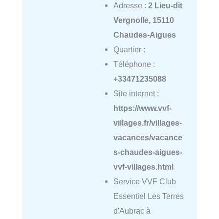
Adresse :
2 Lieu-dit
Vergnolle, 15110
Chaudes-Aigues
Quartier :
Téléphone :
+33471235088
Site internet :
https://www.vvf-
villages.fr/villages-
vacances/vacance
s-chaudes-aigues-
vvf-villages.html
Service VVF Club
Essentiel Les Terres
d'Aubrac à