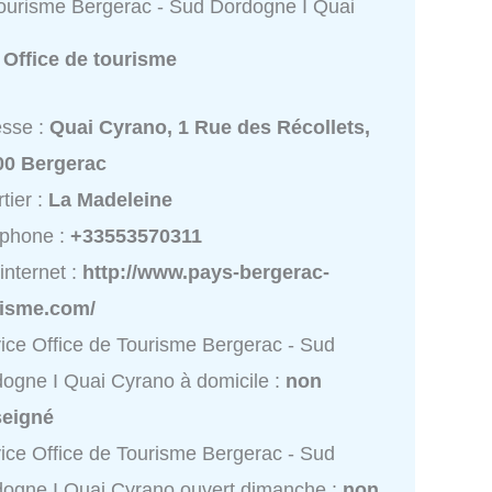
Tourisme Bergerac - Sud Dordogne I Quai
:
Office de tourisme
esse :
Quai Cyrano, 1 Rue des Récollets,
00 Bergerac
tier :
La Madeleine
éphone :
+33553570311
 internet :
http://www.pays-bergerac-
risme.com/
ice Office de Tourisme Bergerac - Sud
ogne I Quai Cyrano à domicile :
non
seigné
ice Office de Tourisme Bergerac - Sud
ogne I Quai Cyrano ouvert dimanche :
non