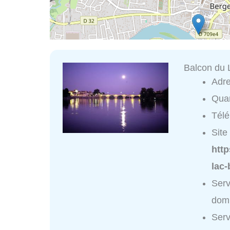
Balcon du 
Adr
Quar
Tél
Site 
http
lac-
Serv
domi
Serv