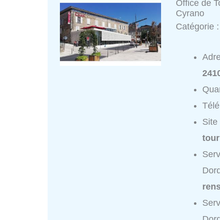
Office de 
Cyrano
Catégorie 
Adr
241
Quar
Tél
Site
tou
Serv
Dord
ren
Serv
Dord