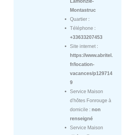
Lamonzie-
Montastruc
Quartier :
Téléphone :
+33633207453
Site internet :
https://www.abritel.
fr/location-
vacances/p129714
9
Service Maison
d'hôtes Fonrouge à
domicile :
non
renseigné
Service Maison