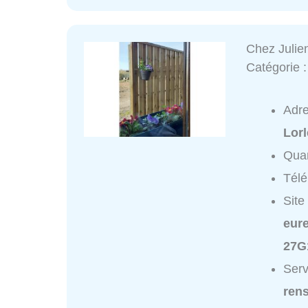
Chez Julie
Catégorie 
Adr
Lor
Quar
Tél
Site
eur
27G
Serv
ren