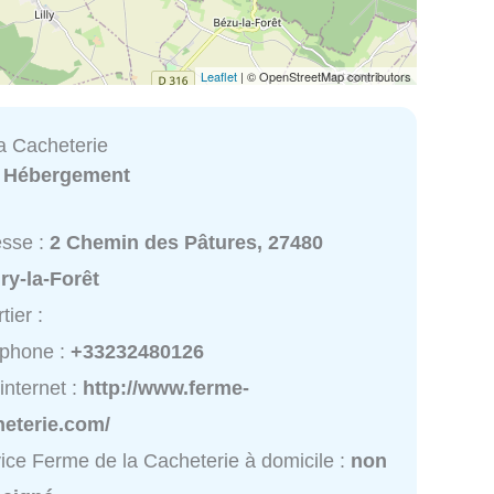
Leaflet
| © OpenStreetMap contributors
a Cacheterie
:
Hébergement
esse :
2 Chemin des Pâtures, 27480
ry-la-Forêt
tier :
éphone :
+33232480126
 internet :
http://www.ferme-
heterie.com/
ice Ferme de la Cacheterie à domicile :
non