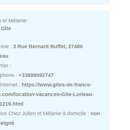
n et Mélanie
:
Gîte
esse :
3 Rue Bernard Buffet, 27480
leau
tier :
éphone :
+33699092747
 internet :
https://www.gites-de-france-
e.com/location-vacances-Gite-Lorleau-
1219.html
ice Chez Julien et Mélanie à domicile :
non
seigné