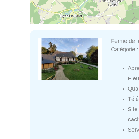
Ferme de l
Catégorie 
Adr
Fleu
Quar
Tél
Site
cac
Serv