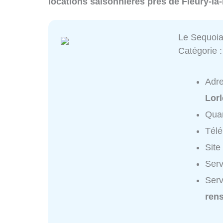
locations saisonnières près de Fleury-la
Le Sequoi
Catégorie 
Adr
Lor
Quar
Tél
Site
Serv
Serv
ren