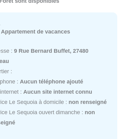
-Forêt sont disponibles
a
:
Appartement de vacances
esse :
9 Rue Bernard Buffet, 27480
leau
tier :
éphone :
Aucun téléphone ajouté
 internet :
Aucun site internet connu
ice Le Sequoia à domicile :
non renseigné
ice Le Sequoia ouvert dimanche :
non
seigné