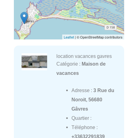
Leaflet
| © OpenStreetMap contributors
location vacances gavres
Catégorie :
Maison de
vacances
Adresse :
3 Rue du
Noroit, 56680
Gâvres
Quartier :
Téléphone :
+33632291839