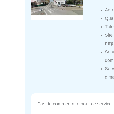
Adr
Quar
Tél
Site 
http
Serv
domi
Serv
dim
Pas de commentaire pour ce service.