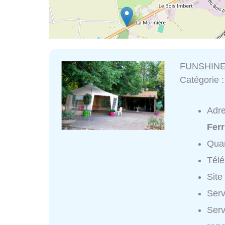
FUNSHIN
Catégorie 
Adr
Ferr
Quar
Tél
Site
Serv
Ser