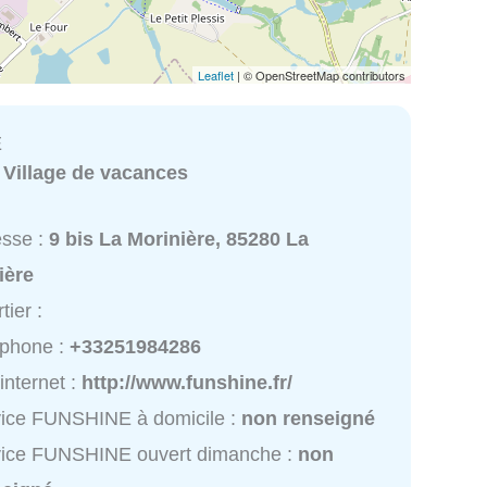
Leaflet
| © OpenStreetMap contributors
E
:
Village de vacances
esse :
9 bis La Morinière, 85280 La
ière
tier :
éphone :
+33251984286
 internet :
http://www.funshine.fr/
ice FUNSHINE à domicile :
non renseigné
vice FUNSHINE ouvert dimanche :
non