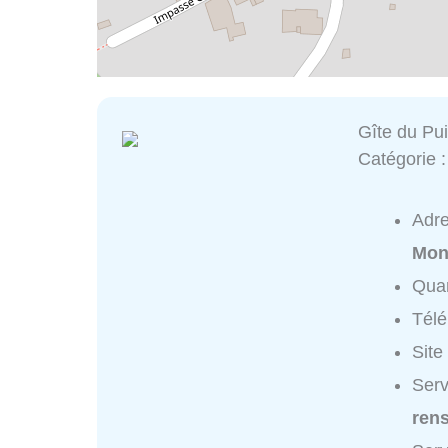
Gîte du Pui
Catégorie 
Adr
Mon
Quar
Tél
Site
Serv
ren