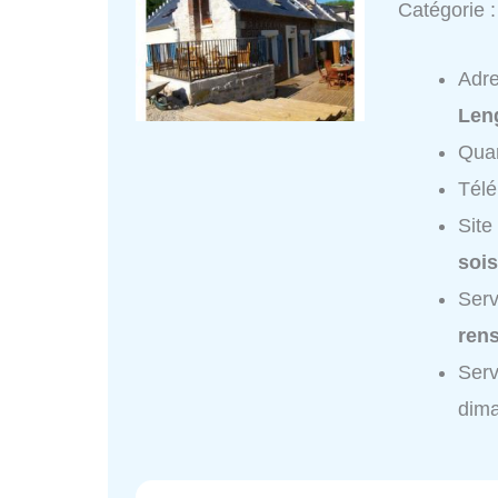
Catégorie 
Adr
Len
Quar
Tél
Site
soi
Serv
ren
Serv
dim