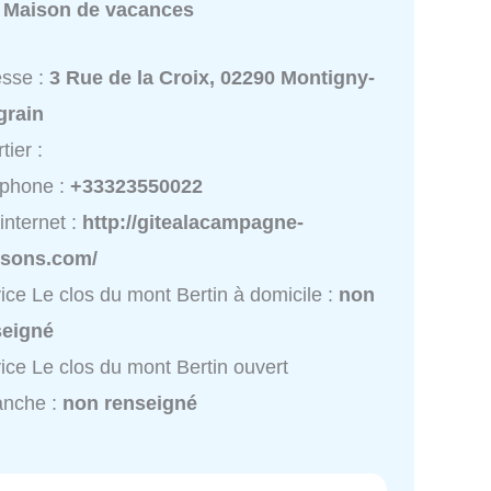
:
Maison de vacances
esse :
3 Rue de la Croix, 02290 Montigny-
grain
tier :
éphone :
+33323550022
 internet :
http://gitealacampagne-
ssons.com/
ice Le clos du mont Bertin à domicile :
non
seigné
ice Le clos du mont Bertin ouvert
anche :
non renseigné