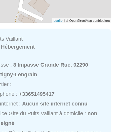
Leaflet
| © OpenStreetMap contributors
ts Vaillant
:
Hébergement
esse :
8 Impasse Grande Rue, 02290
tigny-Lengrain
tier :
éphone :
+33651495417
 internet :
Aucun site internet connu
ice Gîte du Puits Vaillant à domicile :
non
seigné