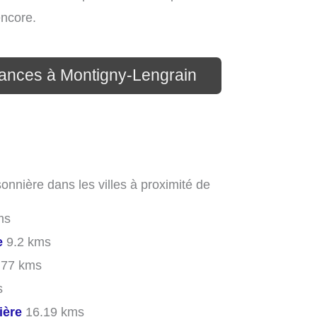
encore.
cances à Montigny-Lengrain
onnière dans les villes à proximité de
ms
e
9.2 kms
.77 kms
s
ière
16.19 kms