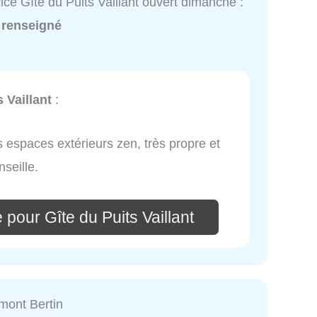
ice Gîte du Puits Vaillant ouvert dimanche :
 renseigné
 Vaillant
:
s espaces extérieurs zen, très propre et
nseille.
pour Gîte du Puits Vaillant
mont Bertin