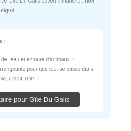
ice Gîte Du Galis ouvert dimanche :
non
seigné
s
:
d de l'eau et entouré d'animaux !
 arrangeante pour que tout se passe dans
ie, c'était TOP !
aire pour Gîte Du Galis