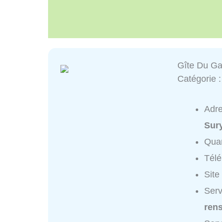
Gîte Du Ga
Catégorie 
Adr
Sur
Quar
Tél
Site
Serv
ren