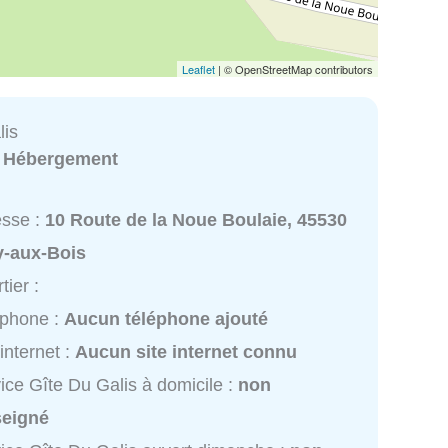
Leaflet
| © OpenStreetMap contributors
lis
:
Hébergement
esse :
10 Route de la Noue Boulaie, 45530
y-aux-Bois
tier :
éphone :
Aucun téléphone ajouté
 internet :
Aucun site internet connu
ice Gîte Du Galis à domicile :
non
seigné