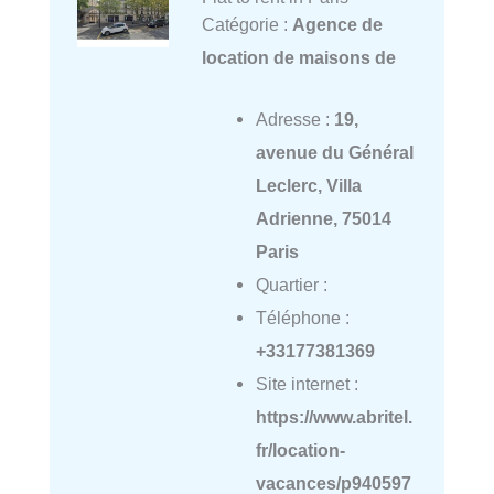
Catégorie :
Agence de
location de maisons de
Adresse :
19,
avenue du Général
Leclerc, Villa
Adrienne, 75014
Paris
Quartier :
Téléphone :
+33177381369
Site internet :
https://www.abritel.
fr/location-
vacances/p940597