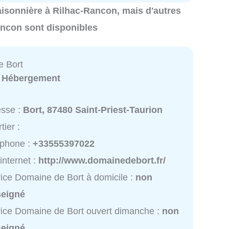
 saisonnière à Rilhac-Rancon, mais d'autres
ancon sont disponibles
e Bort
:
Hébergement
esse :
Bort, 87480 Saint-Priest-Taurion
tier :
éphone :
+33555397022
 internet :
http://www.domainedebort.fr/
ice Domaine de Bort à domicile :
non
seigné
ice Domaine de Bort ouvert dimanche :
non
seigné