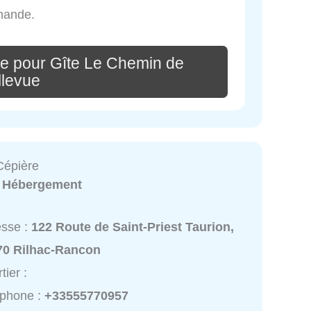
mande.
e pour Gîte Le Chemin de
llevue
Cépière
:
Hébergement
esse :
122 Route de Saint-Priest Taurion,
70 Rilhac-Rancon
tier :
éphone :
+33555770957