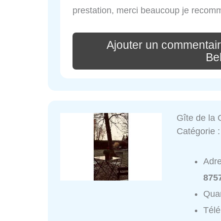
prestation, merci beaucoup je recom
Ajouter un commentair
Be
Gîte de la 
Catégorie 
Adr
875
Quar
Tél