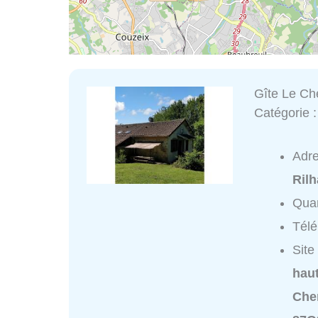
Gîte Le Ch
Catégorie 
Adr
Ril
Quar
Tél
Site
haut
Che