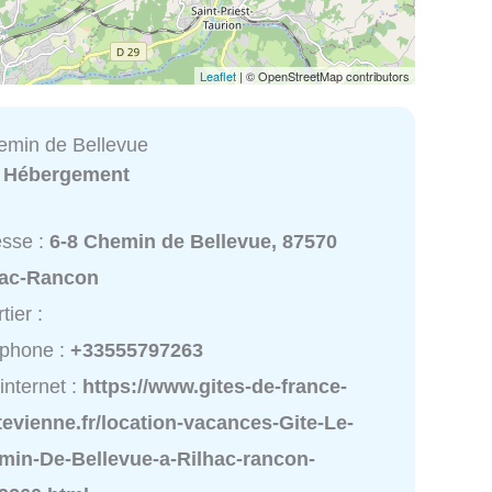
Leaflet
| © OpenStreetMap contributors
emin de Bellevue
:
Hébergement
esse :
6-8 Chemin de Bellevue, 87570
hac-Rancon
tier :
éphone :
+33555797263
 internet :
https://www.gites-de-france-
evienne.fr/location-vacances-Gite-Le-
min-De-Bellevue-a-Rilhac-rancon-