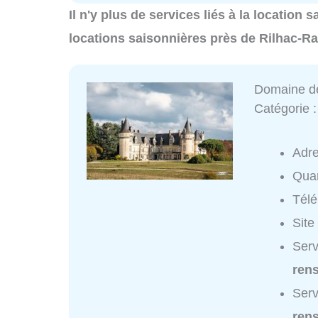
Il n'y plus de services liés à la location
locations saisonnières près de Rilhac-R
Domaine d
Catégorie 
Adr
Quar
Tél
Site
Serv
ren
Serv
ren