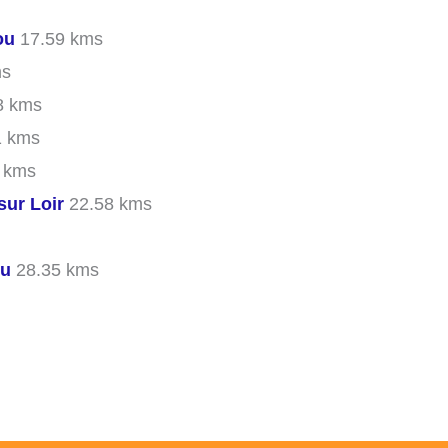
ou
17.59 kms
ms
8 kms
1 kms
 kms
ur Loir
22.58 kms
ou
28.35 kms