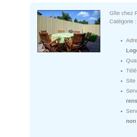
Gîte chez 
Catégorie 
Adr
Log
Quar
Tél
Site
Serv
ren
Serv
non