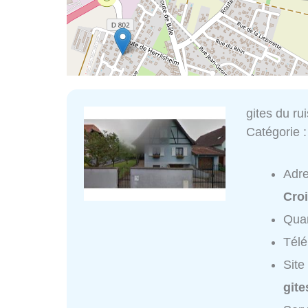
gites du ru
Catégorie 
Adr
Croi
Quar
Tél
Site
gite