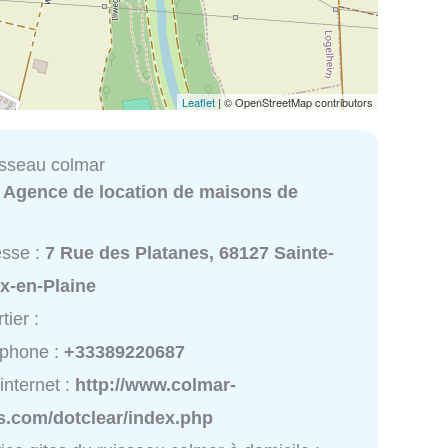
Leaflet
| © OpenStreetMap contributors
isseau colmar
:
Agence de location de maisons de
esse :
7 Rue des Platanes, 68127 Sainte-
x-en-Plaine
tier :
éphone :
+33389220687
 internet :
http://www.colmar-
s.com/dotclear/index.php