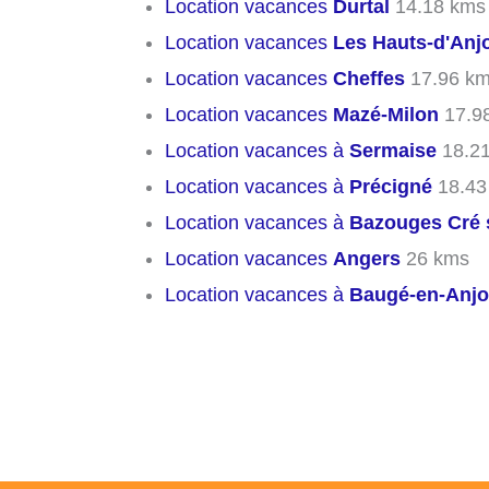
Location vacances
Durtal
14.18 kms
Location vacances
Les Hauts-d'Anj
Location vacances
Cheffes
17.96 k
Location vacances
Mazé-Milon
17.9
Location vacances à
Sermaise
18.2
Location vacances à
Précigné
18.43
Location vacances à
Bazouges Cré s
Location vacances
Angers
26 kms
Location vacances à
Baugé-en-Anj