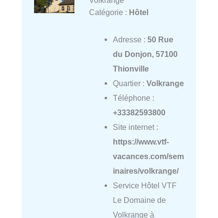
Volkrange
Catégorie :
Hôtel
Adresse :
50 Rue
du Donjon, 57100
Thionville
Quartier :
Volkrange
Téléphone :
+33382593800
Site internet :
https://www.vtf-
vacances.com/sem
inaires/volkrange/
Service Hôtel VTF
Le Domaine de
Volkrange à