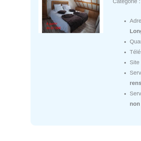
Catégorie 
Adr
Lon
Quar
Tél
Site
Serv
ren
Serv
non