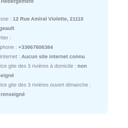
:
Hébergement
esse :
12 Rue Amiral Violette, 21110
geault
tier :
éphone :
+33667606384
 internet :
Aucun site internet connu
ice gite des 3 rivières à domicile :
non
seigné
ice gite des 3 rivières ouvert dimanche :
 renseigné