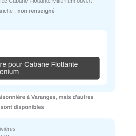
ice Cabane Flottante Millenium ouvert
anche :
non renseigné
re pour Cabane Flottante
lenium
 saisonnière à Varanges, mais d'autres
 sont disponibles
ivières