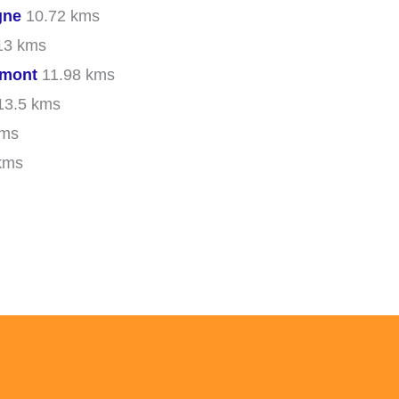
gne
10.72 kms
13 kms
emont
11.98 kms
3.5 kms
kms
kms