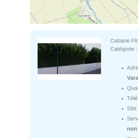
Cabane Flo
Catégorie 
Adr
Var
Quar
Tél
Site
Serv
non