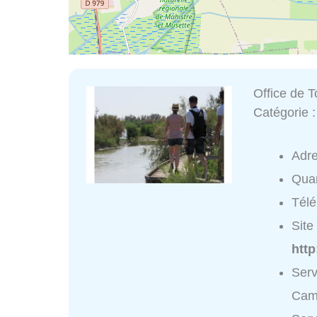
Office de 
Catégorie 
Adr
Quar
Tél
Site 
htt
Serv
Cama