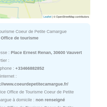
Leaflet
| © OpenStreetMap contributors
Tourisme Coeur de Petite Camargue
:
Office de tourisme
esse :
Place Ernest Renan, 30600 Vauvert
tier :
éphone :
+33466882852
internet :
p://www.coeurdepetitecamargue.fr/
ice Office de Tourisme Coeur de Petite
rgue à domicile :
non renseigné