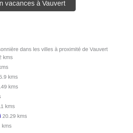
on vacances à Vauvert
onnière dans les villes à proximité de Vauvert
2 kms
kms
5.9 kms
.49 kms
s
11 kms
i
20.29 kms
 kms