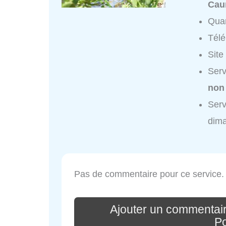
Cau
Quar
Tél
Site
Serv
non
Serv
dim
Pas de commentaire pour ce service.
Ajouter un commentair
Po