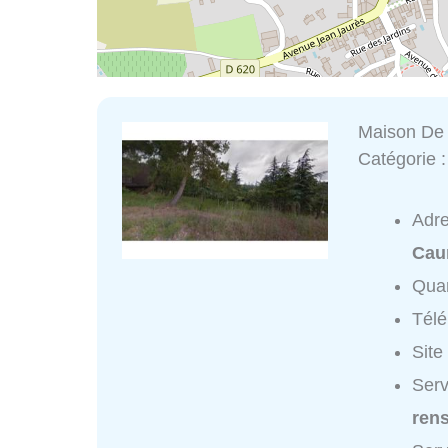
Maison De
Catégorie 
Adr
Cau
Quar
Tél
Site
Serv
ren