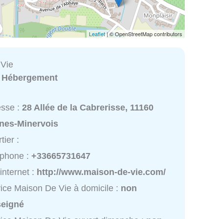
Leaflet
| © OpenStreetMap contributors
 Vie
:
Hébergement
esse :
28 Allée de la Cabrerisse, 11160
nes-Minervois
tier :
éphone :
+33665731647
 internet :
http://www.maison-de-vie.com/
ice Maison De Vie à domicile :
non
seigné