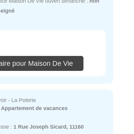
ice Maison De Vie ouvert dimanche :
non
seigné
ire pour Maison De Vie
oir - La Poterie
:
Appartement de vacances
esse :
1 Rue Joseph Sicard, 11160